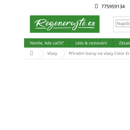
Přejít
775959134
na
obsah
Nevíte, kde začít?
Léto & cestování
Zásad
Domů
Vlasy
Přírodní barvy na vlasy Color E