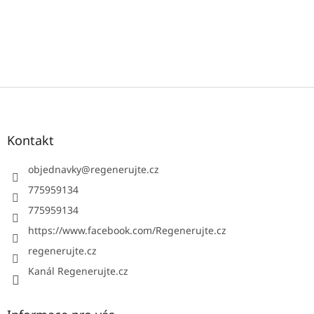
Z
á
p
a
Kontakt
t
í
objednavky
@
regenerujte.cz
775959134
775959134
https://www.facebook.com/Regenerujte.cz
regenerujte.cz
Kanál Regenerujte.cz