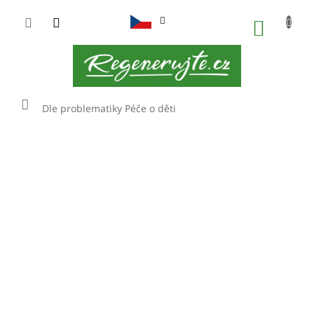
Přejít
na
NÁKUP
obsah
KOŠÍK
Domů
Dle problematiky
Péče o děti