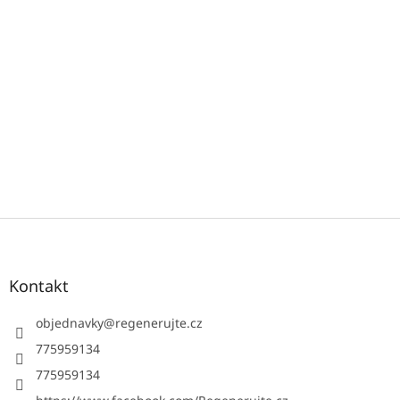
Z
á
p
a
Kontakt
t
í
objednavky
@
regenerujte.cz
775959134
775959134