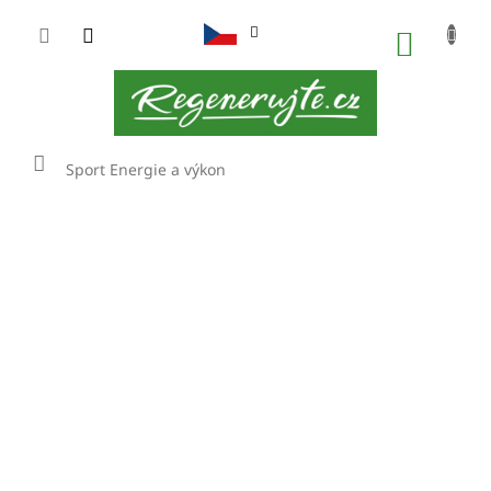
Přejít
na
NÁKUP
obsah
KOŠÍK
Domů
Sport
Energie a výkon