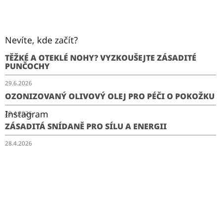
Nevíte, kde začít?
TĚŽKÉ A OTEKLÉ NOHY? VYZKOUŠEJTE ZÁSADITÉ
PUNČOCHY
29.6.2026
OZONIZOVANÝ OLIVOVÝ OLEJ PRO PÉČI O POKOŽKU
Instagram
29.4.2026
ZÁSADITÁ SNÍDANĚ PRO SÍLU A ENERGII
28.4.2026