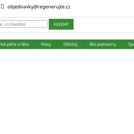
objednavky@regenerujte.cz
HLEDAT
itá péče o tělo
Vlasy
Obličej
Bio potraviny
Sp