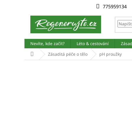
Přejít
775959134
na
obsah
Nevíte, kde začít?
Léto & cestování
Zásad
Domů
Zásaditá péče o tělo
pH proužky