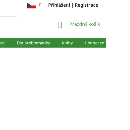
Přihlášení | Registrace
NÁKUPNÍ
Prázdný košík
KOŠÍK
ort
Dle problematiky
Knihy
Hodnocení obchodu