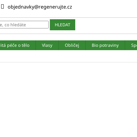
objednavky@regenerujte.cz
HLEDAT
itá péče o tělo
Vlasy
Obličej
Bio potraviny
Sp