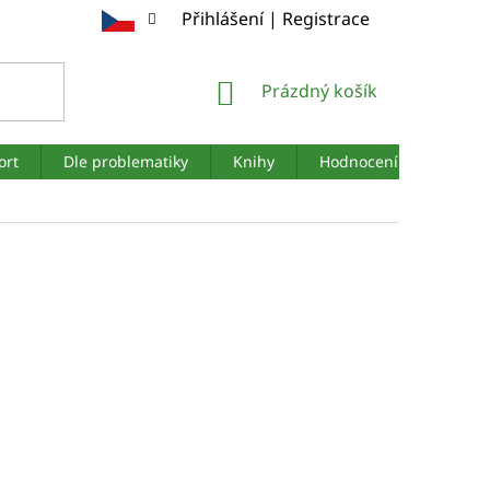
Přihlášení | Registrace
NÁKUPNÍ
Prázdný košík
KOŠÍK
ort
Dle problematiky
Knihy
Hodnocení obchodu