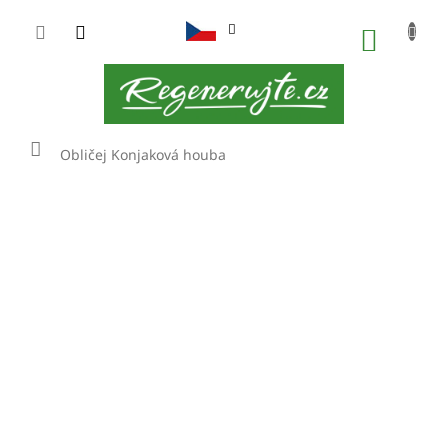
Přejít
na
NÁKUP
obsah
KOŠÍK
Domů
Obličej
Konjaková houba