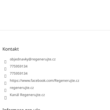
Z
á
p
a
Kontakt
t
í
objednavky
@
regenerujte.cz
775959134
775959134
https://www.facebook.com/Regenerujte.cz
regenerujte.cz
Kanál Regenerujte.cz