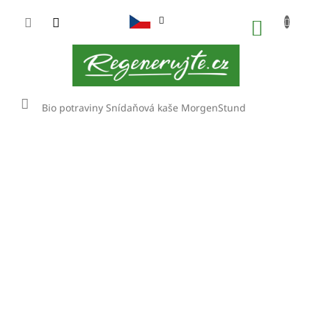
Přejít
na
NÁKUP
obsah
KOŠÍK
Domů
Bio potraviny
Snídaňová kaše MorgenStund