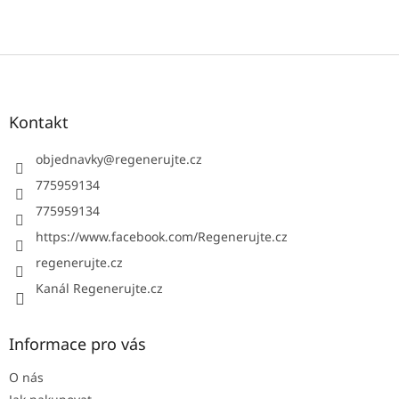
Z
á
p
a
Kontakt
t
í
objednavky
@
regenerujte.cz
775959134
775959134
https://www.facebook.com/Regenerujte.cz
regenerujte.cz
Kanál Regenerujte.cz
Informace pro vás
O nás