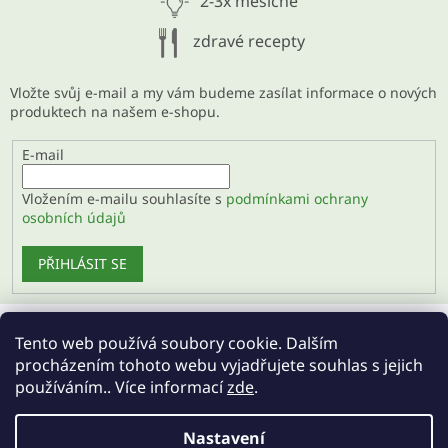
2-3x měsíčně
zdravé recepty
Vložte svůj e-mail a my vám budeme zasílat informace o nových
produktech na našem e-shopu.
E-mail
Vložením e-mailu souhlasíte s
podmínkami ochrany
osobních údajů
PŘIHLÁSIT SE
Tento web používá soubory cookie. Dalším
Velkoobchod
procházením tohoto webu vyjadřujete souhlas s jejich
používáním.. Více informací
zde
.
Nastavení
Vytvořil Shoptet