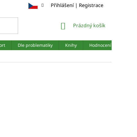
Přihlášení | Registrace
NÁKUPNÍ
Prázdný košík
KOŠÍK
ort
Dle problematiky
Knihy
Hodnocení obchodu