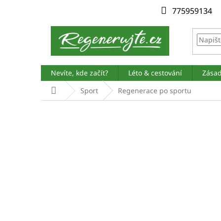
Přejít
775959134
na
obsah
Nevíte, kde začít?
Léto & cestování
Zásad
Domů
Sport
Regenerace po sportu