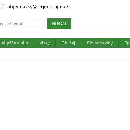
objednavky@regenerujte.cz
HLEDAT
itá péče o tělo
Vlasy
Obličej
Bio potraviny
Sp