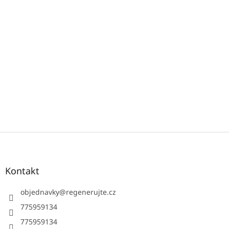
Z
á
p
a
Kontakt
t
í
objednavky
@
regenerujte.cz
775959134
775959134