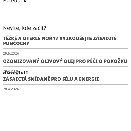
Facebook
Nevíte, kde začít?
TĚŽKÉ A OTEKLÉ NOHY? VYZKOUŠEJTE ZÁSADITÉ
PUNČOCHY
29.6.2026
OZONIZOVANÝ OLIVOVÝ OLEJ PRO PÉČI O POKOŽKU
Instagram
29.4.2026
ZÁSADITÁ SNÍDANĚ PRO SÍLU A ENERGII
28.4.2026