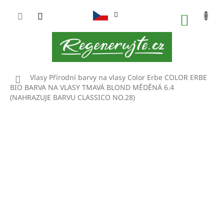
Přejít
na
NÁKUP
obsah
KOŠÍK
Domů
Vlasy
Přírodní barvy na vlasy Color Erbe
COLOR ERBE
BIO BARVA NA VLASY TMAVÁ BLOND MĚDĚNÁ 6.4
(NAHRAZUJE BARVU CLASSICO NO.28)