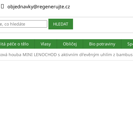
objednavky@regenerujte.cz
HLEDAT
itá péče o tělo
Vlasy
Obličej
Bio potraviny
Sp
ková houba MINI LENOCHOD s aktivním dřevěným uhlím z bambusu 