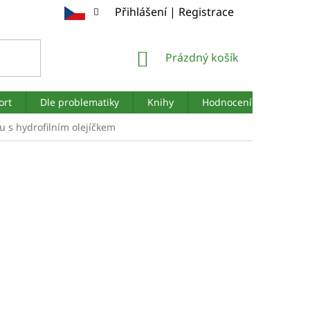
Přihlášení | Registrace
NÁKUPNÍ
Prázdný košík
KOŠÍK
ort
Dle problematiky
Knihy
Hodnocení obchodu
s hydrofilním olejíčkem