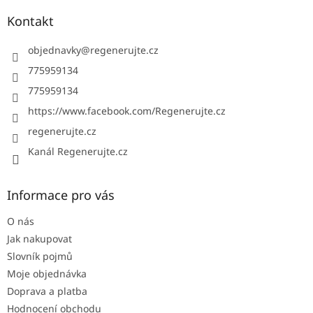
p
a
Kontakt
t
í
objednavky
@
regenerujte.cz
775959134
775959134
https://www.facebook.com/Regenerujte.cz
regenerujte.cz
Kanál Regenerujte.cz
Informace pro vás
O nás
Jak nakupovat
Slovník pojmů
Moje objednávka
Doprava a platba
Hodnocení obchodu