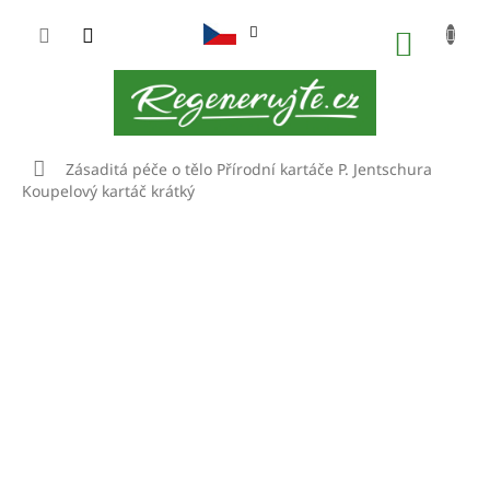
Přejít
na
NÁKUP
obsah
KOŠÍK
Domů
Zásaditá péče o tělo
Přírodní kartáče
P. Jentschura
Koupelový kartáč krátký