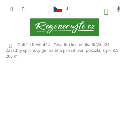
Přejít
na
NÁKUP
obsah
KOŠÍK
Domů
Obličej
ReVital24 - Zásaditá kosmetika
ReVital24
Zásaditý sprchový gel na tělo pro citlivou pokožku s pH 8,5
200 ml