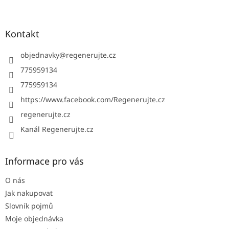
á
p
a
Kontakt
t
í
objednavky
@
regenerujte.cz
775959134
775959134
https://www.facebook.com/Regenerujte.cz
regenerujte.cz
Kanál Regenerujte.cz
Informace pro vás
O nás
Jak nakupovat
Slovník pojmů
Moje objednávka