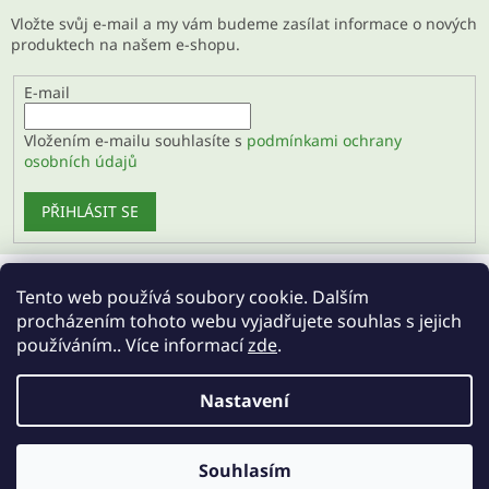
Vložte svůj e-mail a my vám budeme zasílat informace o nových
produktech na našem e-shopu.
E-mail
Vložením e-mailu souhlasíte s
podmínkami ochrany
osobních údajů
PŘIHLÁSIT SE
Tento web používá soubory cookie. Dalším
Velkoobchod
procházením tohoto webu vyjadřujete souhlas s jejich
používáním.. Více informací
zde
.
Nastavení
Vytvořil Shoptet
Souhlasím
Copyright 2026
Regenerujte.cz
. Všechna práva vyhrazena.