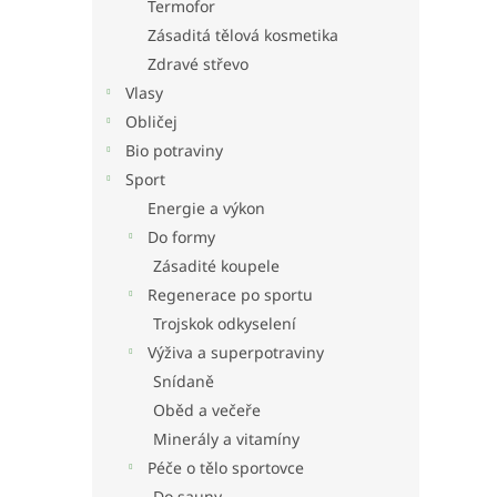
Termofor
Zásaditá tělová kosmetika
Zdravé střevo
Vlasy
Obličej
Bio potraviny
Sport
Energie a výkon
Do formy
Zásadité koupele
Regenerace po sportu
Trojskok odkyselení
Výživa a superpotraviny
Snídaně
Oběd a večeře
Minerály a vitamíny
Péče o tělo sportovce
Do sauny