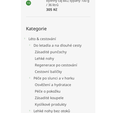
bylinný čaj BIO, sypaný 100 g
/ 36 litrů
305 Kč
Přeskočit
Kategorie
kategorie
Léto & cestování
Do letadla a na dlouhé cesty
Zásadité punčochy
Lehké nohy
Regenerace po cestování
Cestovní balíčky
Péče po slunci a v horku
Osvěžení a hydratace
Péče o pokožku
Zásadité koupele
Kyslíkové produkty
Lehké nohy bez otoků