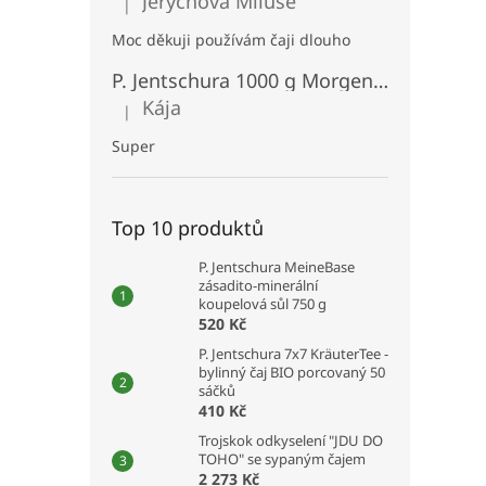
Jerychová Miluše
n
|
Hodnocení produktu je 5 z 5 hvězdiček.
e
Moc děkuji používám čaji dlouho
l
P. Jentschura 1000 g MorgenStund snídaňová kaše bezlepková BIO
Kája
|
Hodnocení produktu je 5 z 5 hvězdiček.
Super
Top 10 produktů
P. Jentschura MeineBase
zásadito-minerální
koupelová sůl 750 g
520 Kč
P. Jentschura 7x7 KräuterTee -
bylinný čaj BIO porcovaný 50
sáčků
410 Kč
Trojskok odkyselení "JDU DO
TOHO" se sypaným čajem
2 273 Kč