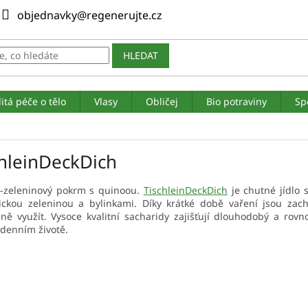
objednavky@regenerujte.cz
HLEDAT
itá péče o tělo
Vlasy
Obličej
Bio potraviny
Sp
chleinDeckDich
o-zeleninový pokrm s quinoou.
TischleinDeckDich
je chutné jídlo 
ickou zeleninou a bylinkami. Díky krátké době vaření jsou za
lně využít. Vysoce kvalitní sacharidy zajišťují dlouhodobý a ro
denním životě.