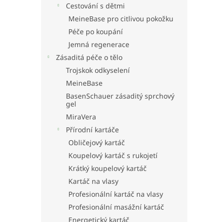
Cestování s dětmi
MeineBase pro citlivou pokožku
Péče po koupání
Jemná regenerace
Zásaditá péče o tělo
Trojskok odkyselení
MeineBase
BasenSchauer zásaditý sprchový
gel
MiraVera
Přírodní kartáče
Obličejový kartáč
Koupelový kartáč s rukojetí
Krátký koupelový kartáč
Kartáč na vlasy
Profesionální kartáč na vlasy
Profesionální masážní kartáč
Energetický kartáč