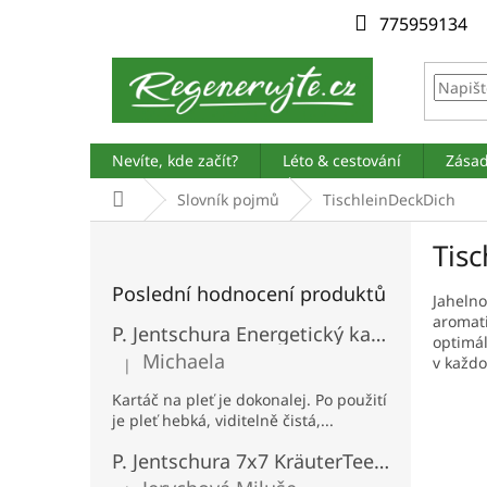
Přejít
775959134
na
obsah
Nevíte, kde začít?
Léto & cestování
Zásad
Domů
Slovník pojmů
TischleinDeckDich
P
Tis
o
s
Poslední hodnocení produktů
t
Jaheln
aromat
r
P. Jentschura Energetický kartáč na obličej
optimá
a
Michaela
v každo
|
n
Hodnocení produktu je 5 z 5 hvězdiček.
n
Kartáč na pleť je dokonalej. Po použití
í
je pleť hebká, viditelně čistá,...
p
P. Jentschura 7x7 KräuterTee - bylinný čaj BIO porcovaný 100 sáčků
a