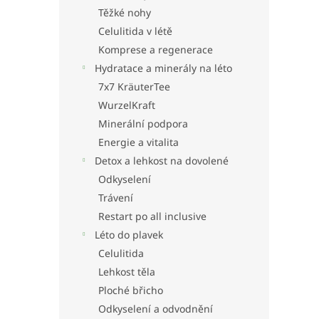
Těžké nohy
Celulitida v létě
Komprese a regenerace
Hydratace a minerály na léto
7x7 KräuterTee
WurzelKraft
Minerální podpora
Energie a vitalita
Detox a lehkost na dovolené
Odkyselení
Trávení
Restart po all inclusive
Léto do plavek
Celulitida
Lehkost těla
Ploché břicho
Odkyselení a odvodnění