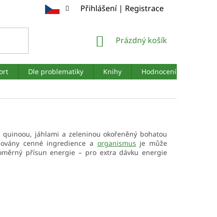
Přihlášení | Registrace
NÁKUPNÍ
Prázdný košík
KOŠÍK
ort
Dle problematiky
Knihy
Hodnocení obchodu
s quinoou, jáhlami a zeleninou okořeněný bohatou
chovány cenné ingredience a
organismus
je může
vnoměrný přísun energie – pro extra dávku energie