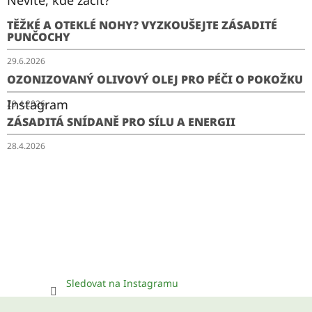
Nevíte, kde začít?
TĚŽKÉ A OTEKLÉ NOHY? VYZKOUŠEJTE ZÁSADITÉ
PUNČOCHY
29.6.2026
OZONIZOVANÝ OLIVOVÝ OLEJ PRO PÉČI O POKOŽKU
Instagram
29.4.2026
ZÁSADITÁ SNÍDANĚ PRO SÍLU A ENERGII
28.4.2026
Sledovat na Instagramu