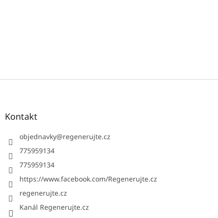
Z
á
p
a
Kontakt
t
í
objednavky
@
regenerujte.cz
775959134
775959134
https://www.facebook.com/Regenerujte.cz
regenerujte.cz
Kanál Regenerujte.cz