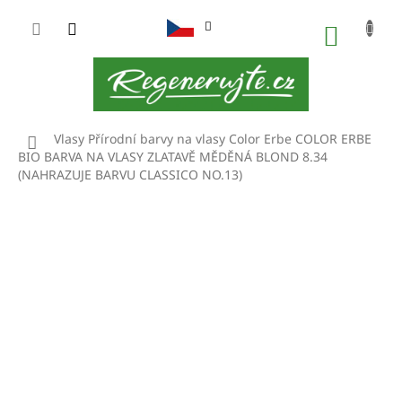
Přejít
na
NÁKUP
obsah
KOŠÍK
Domů
Vlasy
Přírodní barvy na vlasy Color Erbe
COLOR ERBE
BIO BARVA NA VLASY ZLATAVĚ MĚDĚNÁ BLOND 8.34
(NAHRAZUJE BARVU CLASSICO NO.13)