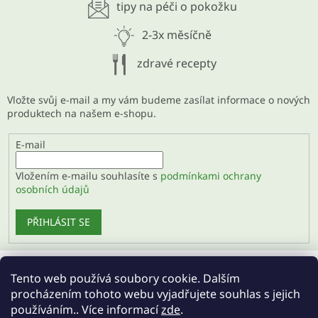
tipy na péči o pokožku
2-3x měsíčně
zdravé recepty
Vložte svůj e-mail a my vám budeme zasílat informace o nových
produktech na našem e-shopu.
E-mail
Vložením e-mailu souhlasíte s
podmínkami ochrany
osobních údajů
PŘIHLÁSIT SE
Tento web používá soubory cookie. Dalším
Velkoobchod
procházením tohoto webu vyjadřujete souhlas s jejich
používáním.. Více informací
zde
.