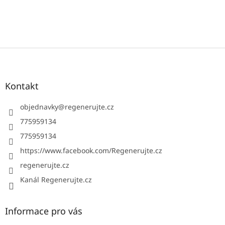
Z
á
p
a
Kontakt
t
í
objednavky
@
regenerujte.cz
775959134
775959134
https://www.facebook.com/Regenerujte.cz
regenerujte.cz
Kanál Regenerujte.cz
Informace pro vás