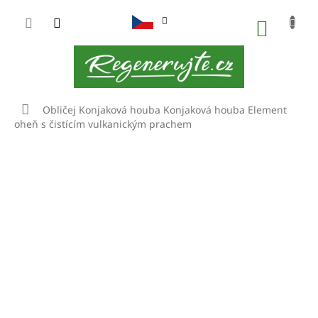
Přejít
na
NÁKUP
obsah
KOŠÍK
Domů
Obličej
Konjaková houba
Konjaková houba Element
oheň s čistícím vulkanickým prachem