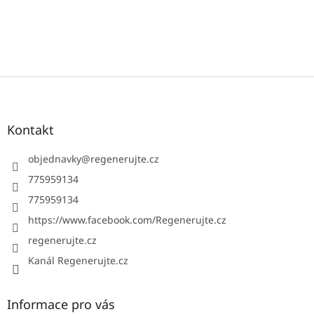
Z
á
p
a
Kontakt
t
í
objednavky
@
regenerujte.cz
775959134
775959134
https://www.facebook.com/Regenerujte.cz
regenerujte.cz
Kanál Regenerujte.cz
Informace pro vás