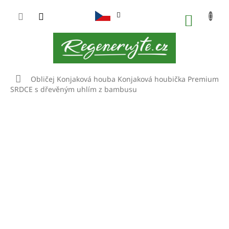
Přejít
na
NÁKUP
obsah
KOŠÍK
Domů
Obličej
Konjaková houba
Konjaková houbička Premium
SRDCE s dřevěným uhlím z bambusu