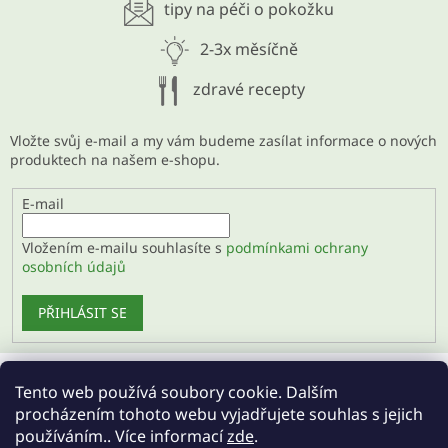
tipy na péči o pokožku
2-3x měsíčně
zdravé recepty
Vložte svůj e-mail a my vám budeme zasílat informace o nových
produktech na našem e-shopu.
E-mail
Vložením e-mailu souhlasíte s
podmínkami ochrany
osobních údajů
PŘIHLÁSIT SE
Tento web používá soubory cookie. Dalším
Velkoobchod
procházením tohoto webu vyjadřujete souhlas s jejich
používáním.. Více informací
zde
.