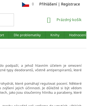
Přihlášení | Registrace
NÁKUPNÍ
Prázdný košík
KOŠÍK
ort
Dle problematiky
Knihy
Hodnocení obchodu
a do podpaží, a jehož hlavním účelem je omezení
zné typy deodorantů, včetně antiperspirantů, které
orohydrát, které pomáhají regulovat pocení. Některé
 zvýšení jejich účinnosti. Je důležité si být vědom
ech, jako jsou sloučeniny hliníku a parabeny, které
 - trochu zásadité soli vetřeme do umytých, vlhkých