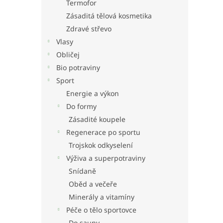
Termofor
Zásaditá tělová kosmetika
Zdravé střevo
Vlasy
Obličej
Bio potraviny
Sport
Energie a výkon
Do formy
Zásadité koupele
Regenerace po sportu
Trojskok odkyselení
Výživa a superpotraviny
Snídaně
Oběd a večeře
Minerály a vitamíny
Péče o tělo sportovce
Do sauny