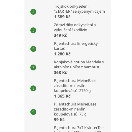
Trojskok odkyselení
"STARTER" se sypaným čajem
1 589 Kč
Zdraví díky odkyselení a
vyloučení škodlivin
349 Kč
P. Jentschura Energetický
kartáč
1 280 Kč
Konjaková houba Mandala s
aktivním uhlím z bambusu
368 Kč
P. Jentschura MeineBase
zásadito-minerální
koupelová sůl 2750 g
1 365 Kč
P. Jentschura MeineBase
zásadito-minerální
koupelová sůl 75 g
99 Kč
P. Jentschura 7x7 KräuterTee