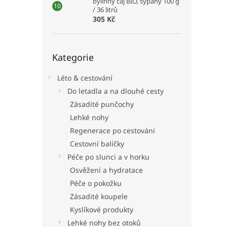
bylinný čaj BIO, sypaný 100 g
/ 36 litrů
305 Kč
Přeskočit
Kategorie
kategorie
Léto & cestování
Do letadla a na dlouhé cesty
Zásadité punčochy
Lehké nohy
Regenerace po cestování
Cestovní balíčky
Péče po slunci a v horku
Osvěžení a hydratace
Péče o pokožku
Zásadité koupele
Kyslíkové produkty
Lehké nohy bez otoků