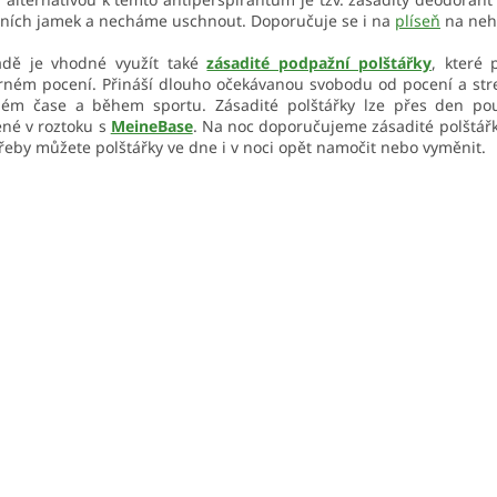
ních jamek a necháme uschnout. Doporučuje se i na
plíseň
na neht
adě je vhodné využít také
zásadité podpažní polštářky
, které
ém pocení. Přináší dlouho očekávanou svobodu od pocení a stresu
ném čase a během sportu. Zásadité polštářky lze přes den pou
né v roztoku s
MeineBase
. Na noc doporučujeme zásadité polštář
řeby můžete polštářky ve dne i v noci opět namočit nebo vyměnit.