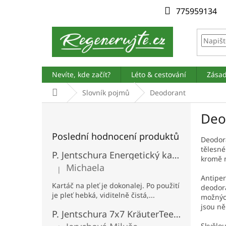
Přejít
775959134
na
obsah
Nevíte, kde začít?
Léto & cestování
Zásad
Domů
Slovník pojmů
Deodorant
P
Deo
o
s
Poslední hodnocení produktů
t
Deodor
tělesné
r
P. Jentschura Energetický kartáč na obličej
kromě n
a
Michaela
|
n
Hodnocení produktu je 5 z 5 hvězdiček.
Antiper
n
Kartáč na pleť je dokonalej. Po použití
deodora
í
je pleť hebká, viditelně čistá,...
možných
p
jsou ně
P. Jentschura 7x7 KräuterTee - bylinný čaj BIO porcovaný 100 sáčků
a
Skvělou