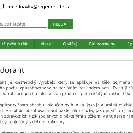
objednavky@regenerujte.cz
HLEDAT
itá péče o tělo
Vlasy
Obličej
Bio potraviny
Sp
dorant
ant je kosmetický výrobek, který se aplikuje na tělo, zejmén
ho pachu způsobovaného bakteriálním rozkladem potu. Existují rů
eutralizace pachu také snižují produkci potu určitými částmi těla.
spiranty často obsahují sloučeniny hliníku, jako je aluminium chl
nty mohou obsahovat i antibakteriální složky, jako je stříbro, pro
 zdravotních rizik spojených s některými složkami v antiperspirant
kdy spojovány s rizikem rakoviny.
 alternativou k těmto antiperspirantům je tzv. zásaditý deodorant