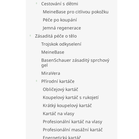
Cestování s dětmi
MeineBase pro citlivou pokožku
Péče po koupání
Jemná regenerace
Zásaditá péče o tělo
Trojskok odkyselení
MeineBase
BasenSchauer zásaditý sprchový
gel
MiraVera
Přírodní kartáče
Obličejový kartáč
Koupelový kartáč s rukojetí
Krátký koupelový kartáč
Kartáč na vlasy
Profesionální kartáč na vlasy
Profesionální masážní kartáč
Energetický kartáč