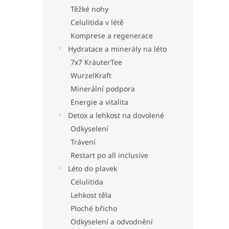
Těžké nohy
Celulitida v létě
Komprese a regenerace
Hydratace a minerály na léto
7x7 KräuterTee
WurzelKraft
Minerální podpora
Energie a vitalita
Detox a lehkost na dovolené
Odkyselení
Trávení
Restart po all inclusive
Léto do plavek
Celulitida
Lehkost těla
Ploché břicho
Odkyselení a odvodnění