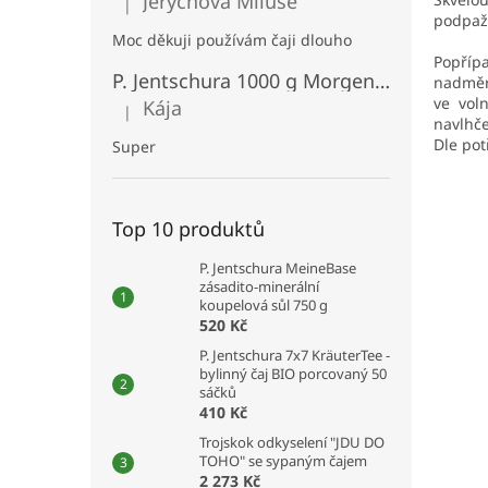
Jerychová Miluše
n
|
Hodnocení produktu je 5 z 5 hvězdiček.
podpaž
e
Moc děkuji používám čaji dlouho
l
Popříp
P. Jentschura 1000 g MorgenStund snídaňová kaše bezlepková BIO
nadměrn
ve vol
Kája
|
Hodnocení produktu je 5 z 5 hvězdiček.
navlhče
Dle pot
Super
Top 10 produktů
P. Jentschura MeineBase
zásadito-minerální
koupelová sůl 750 g
520 Kč
P. Jentschura 7x7 KräuterTee -
bylinný čaj BIO porcovaný 50
sáčků
410 Kč
Trojskok odkyselení "JDU DO
TOHO" se sypaným čajem
2 273 Kč