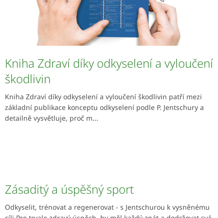
ů
Kniha Zdraví díky odkyselení a vyloučení
škodlivin
Kniha Zdraví díky odkyselení a vyloučení škodlivin patří mezi
základní publikace konceptu odkyselení podle P. Jentschury a
detailně vysvětluje, proč m...
Zásaditý a úspěšný sport
Odkyselit, trénovat a regenerovat - s Jentschurou k vysněnému
cíli Pro trvale zdravý úspěch, by měl každý znát a dodržovat svá