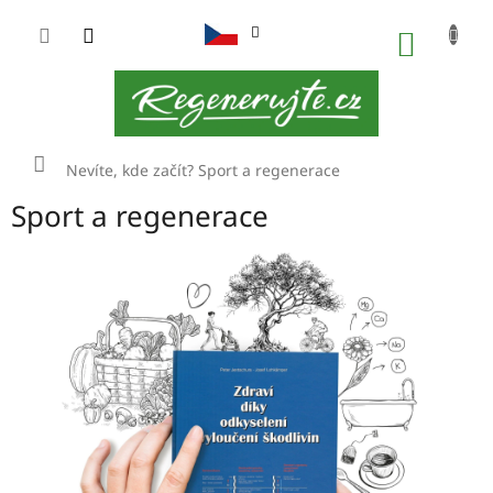
Přejít
na
NÁKUP
obsah
KOŠÍK
Domů
Nevíte, kde začít?
Sport a regenerace
Sport a regenerace
V
ý
p
i
s
č
l
á
n
k