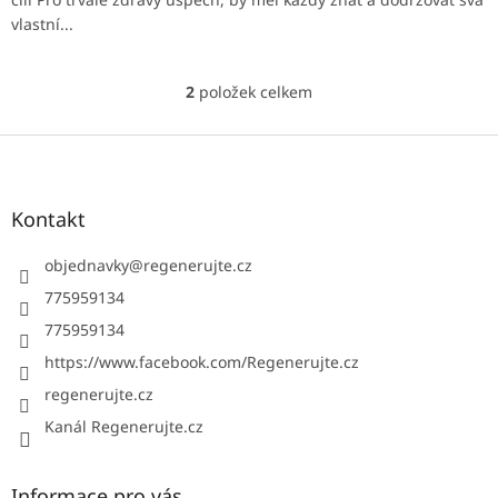
vlastní...
2
položek celkem
O
v
l
Z
á
á
d
p
a
a
Kontakt
c
t
í
í
objednavky
@
regenerujte.cz
p
r
775959134
v
775959134
k
y
https://www.facebook.com/Regenerujte.cz
v
ý
regenerujte.cz
p
Kanál Regenerujte.cz
i
s
u
Informace pro vás