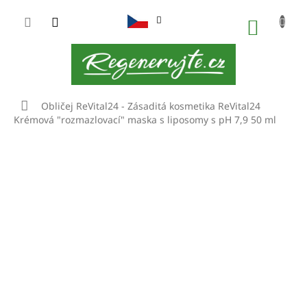
Přejít
na
NÁKUP
obsah
KOŠÍK
Domů
Obličej
ReVital24 - Zásaditá kosmetika
ReVital24
Krémová "rozmazlovací" maska s liposomy s pH 7,9 50 ml