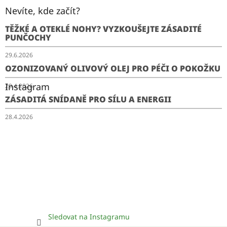
Nevíte, kde začít?
TĚŽKÉ A OTEKLÉ NOHY? VYZKOUŠEJTE ZÁSADITÉ
PUNČOCHY
29.6.2026
OZONIZOVANÝ OLIVOVÝ OLEJ PRO PÉČI O POKOŽKU
Instagram
29.4.2026
ZÁSADITÁ SNÍDANĚ PRO SÍLU A ENERGII
28.4.2026
Sledovat na Instagramu