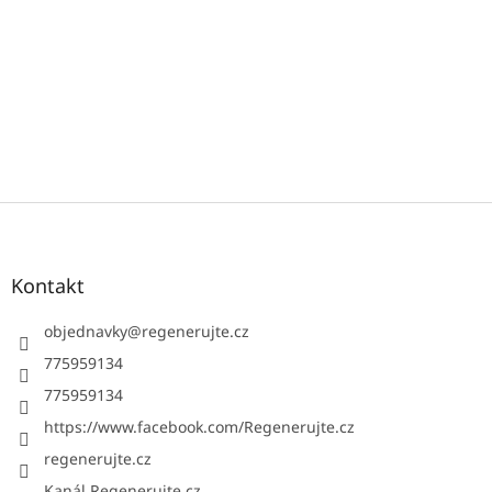
Z
á
p
a
Kontakt
t
í
objednavky
@
regenerujte.cz
775959134
775959134
https://www.facebook.com/Regenerujte.cz
regenerujte.cz
Kanál Regenerujte.cz