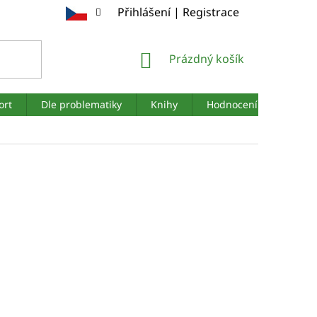
Přihlášení | Registrace
NÁKUPNÍ
Prázdný košík
KOŠÍK
ort
Dle problematiky
Knihy
Hodnocení obchodu