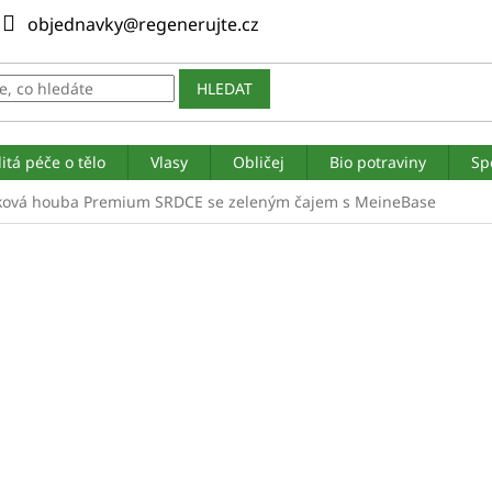
objednavky@regenerujte.cz
HLEDAT
itá péče o tělo
Vlasy
Obličej
Bio potraviny
Sp
ková houba Premium SRDCE se zeleným čajem s MeineBase