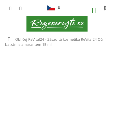
Přejít
na
NÁKUP
obsah
KOŠÍK
Domů
Obličej
ReVital24 - Zásaditá kosmetika
ReVital24 Oční
balzám s amarantem 15 ml