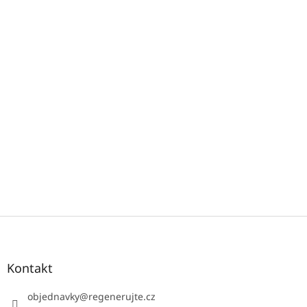
Z
á
p
a
Kontakt
t
í
objednavky
@
regenerujte.cz