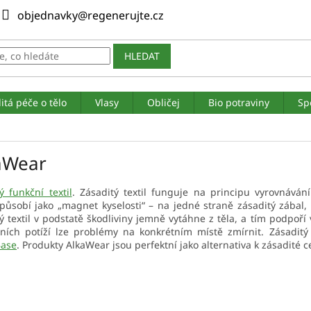
objednavky@regenerujte.cz
HLEDAT
itá péče o tělo
Vlasy
Obličej
Bio potraviny
Sp
aWear
ý funkční textil
. Zásaditý textil funguje na principu vyrovnává
působí jako „magnet kyselosti“ – na jedné straně zásaditý zábal
ý textil v podstatě škodliviny jemně vytáhne z těla, a tím podpoří 
ních potíží lze problémy na konkrétním místě zmírnit. Zásaditý 
ase
. Produkty AlkaWear jsou perfektní jako alternativa k zásadité c