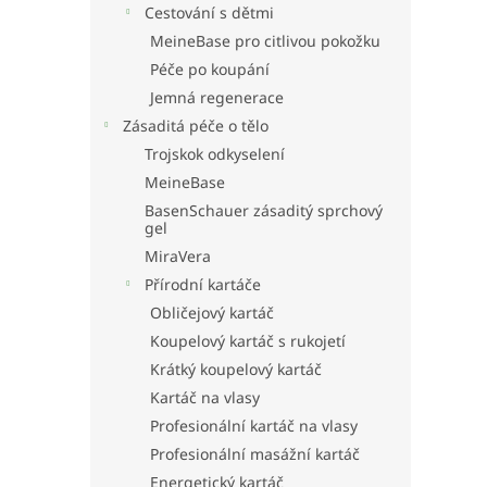
Cestování s dětmi
MeineBase pro citlivou pokožku
Péče po koupání
Jemná regenerace
Zásaditá péče o tělo
Trojskok odkyselení
MeineBase
BasenSchauer zásaditý sprchový
gel
MiraVera
Přírodní kartáče
Obličejový kartáč
Koupelový kartáč s rukojetí
Krátký koupelový kartáč
Kartáč na vlasy
Profesionální kartáč na vlasy
Profesionální masážní kartáč
Energetický kartáč