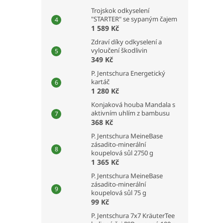
Trojskok odkyselení
"STARTER" se sypaným čajem
1 589 Kč
Zdraví díky odkyselení a
vyloučení škodlivin
349 Kč
P. Jentschura Energetický
kartáč
1 280 Kč
Konjaková houba Mandala s
aktivním uhlím z bambusu
368 Kč
P. Jentschura MeineBase
zásadito-minerální
koupelová sůl 2750 g
1 365 Kč
P. Jentschura MeineBase
zásadito-minerální
koupelová sůl 75 g
99 Kč
P. Jentschura 7x7 KräuterTee