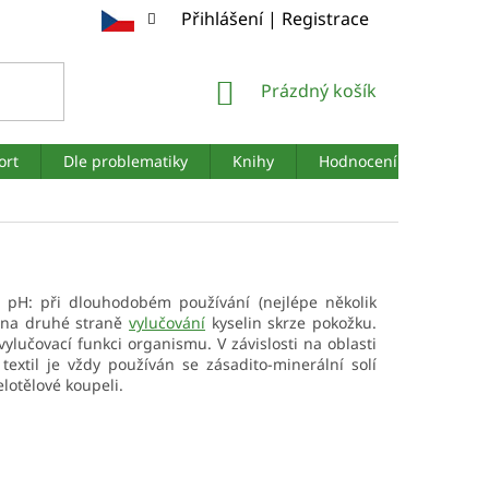
Přihlášení | Registrace
NÁKUPNÍ
Prázdný košík
KOŠÍK
ort
Dle problematiky
Knihy
Hodnocení obchodu
ní pH: při dlouhodobém používání (nejlépe několik
, na druhé straně
vylučování
kyselin skrze pokožku.
vylučovací funkci organismu. V závislosti na oblasti
textil je vždy používán se zásadito-minerální solí
elotělové koupeli.