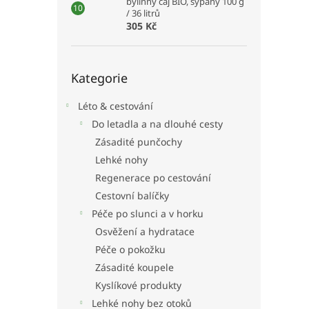
bylinný čaj BIO, sypaný 100 g
/ 36 litrů
305 Kč
Přeskočit
Kategorie
kategorie
Léto & cestování
Do letadla a na dlouhé cesty
Zásadité punčochy
Lehké nohy
Regenerace po cestování
Cestovní balíčky
Péče po slunci a v horku
Osvěžení a hydratace
Péče o pokožku
Zásadité koupele
Kyslíkové produkty
Lehké nohy bez otoků