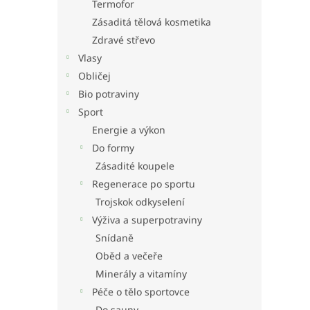
Termofor
Zásaditá tělová kosmetika
Zdravé střevo
Vlasy
Obličej
Bio potraviny
Sport
Energie a výkon
Do formy
Zásadité koupele
Regenerace po sportu
Trojskok odkyselení
Výživa a superpotraviny
Snídaně
Oběd a večeře
Minerály a vitamíny
Péče o tělo sportovce
Do sauny