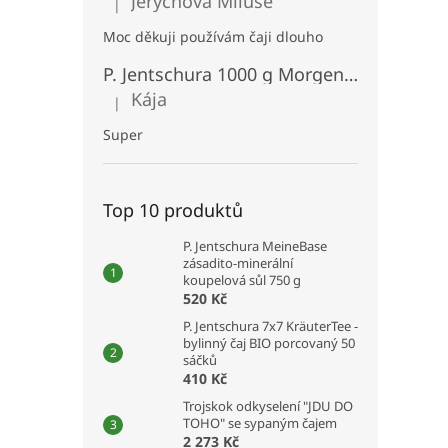
Jerychová Miluše
n
|
Hodnocení produktu je 5 z 5 hvězdiček.
e
Moc děkuji používám čaji dlouho
l
P. Jentschura 1000 g MorgenStund snídaňová kaše bezlepková BIO
Kája
|
Hodnocení produktu je 5 z 5 hvězdiček.
Super
Top 10 produktů
P. Jentschura MeineBase
zásadito-minerální
koupelová sůl 750 g
520 Kč
P. Jentschura 7x7 KräuterTee -
bylinný čaj BIO porcovaný 50
sáčků
410 Kč
Trojskok odkyselení "JDU DO
TOHO" se sypaným čajem
2 273 Kč