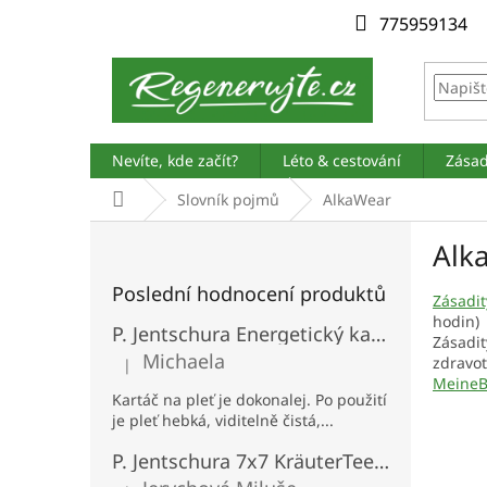
Přejít
775959134
na
obsah
Nevíte, kde začít?
Léto & cestování
Zásad
Domů
Slovník pojmů
AlkaWear
P
Alk
o
s
Poslední hodnocení produktů
t
Zásadit
hodin) 
r
P. Jentschura Energetický kartáč na obličej
Zásadit
a
Michaela
zdravot
|
n
Hodnocení produktu je 5 z 5 hvězdiček.
MeineB
n
Kartáč na pleť je dokonalej. Po použití
í
je pleť hebká, viditelně čistá,...
p
P. Jentschura 7x7 KräuterTee - bylinný čaj BIO porcovaný 100 sáčků
a