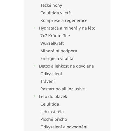
Těžké nohy
Celulitida v létě
Komprese a regenerace
Hydratace a minerály na léto
7x7 KräuterTee
WurzelKraft
Minerální podpora
Energie a vitalita
Detox a lehkost na dovolené
Odkyselení
Trávení
Restart po all inclusive
Léto do plavek
Celulitida
Lehkost těla
Ploché břicho
Odkyselení a odvodnění