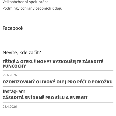
Velkoobchodní spolupráce
Podmínky ochrany osobních údajů
Facebook
Nevíte, kde začít?
TĚŽKÉ A OTEKLÉ NOHY? VYZKOUŠEJTE ZÁSADITÉ
PUNČOCHY
29.6.2026
OZONIZOVANÝ OLIVOVÝ OLEJ PRO PÉČI O POKOŽKU
Instagram
29.4.2026
ZÁSADITÁ SNÍDANĚ PRO SÍLU A ENERGII
28.4.2026