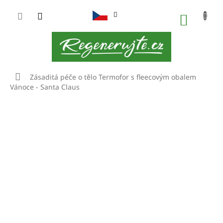
Přejít
na
NÁKUP
obsah
KOŠÍK
Domů
Zásaditá péče o tělo
Termofor s fleecovým obalem
Vánoce - Santa Claus