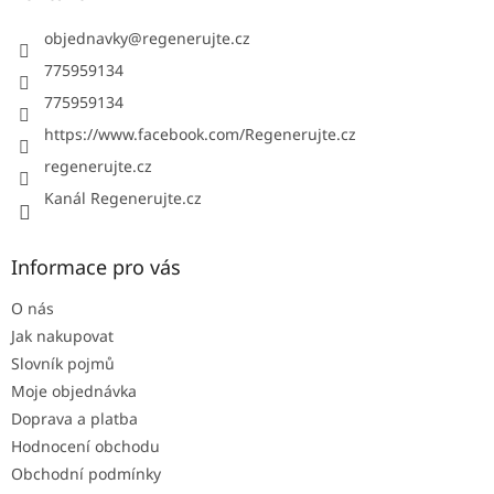
t
í
objednavky
@
regenerujte.cz
775959134
775959134
https://www.facebook.com/Regenerujte.cz
regenerujte.cz
Kanál Regenerujte.cz
Informace pro vás
O nás
Jak nakupovat
Slovník pojmů
Moje objednávka
Doprava a platba
Hodnocení obchodu
Obchodní podmínky