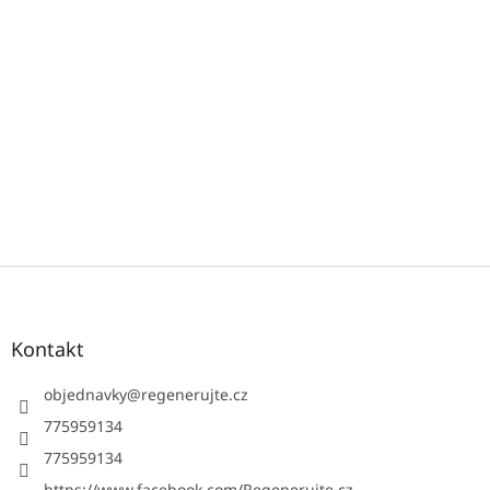
Z
á
p
a
Kontakt
t
í
objednavky
@
regenerujte.cz
775959134
775959134
https://www.facebook.com/Regenerujte.cz