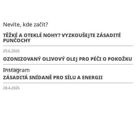
Nevíte, kde začít?
TĚŽKÉ A OTEKLÉ NOHY? VYZKOUŠEJTE ZÁSADITÉ
PUNČOCHY
29.6.2026
OZONIZOVANÝ OLIVOVÝ OLEJ PRO PÉČI O POKOŽKU
Instagram
29.4.2026
ZÁSADITÁ SNÍDANĚ PRO SÍLU A ENERGII
28.4.2026