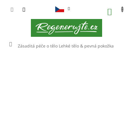
Přejít
na
NÁKUP
obsah
KOŠÍK
Domů
Zásaditá péče o tělo
Lehké tělo & pevná pokožka