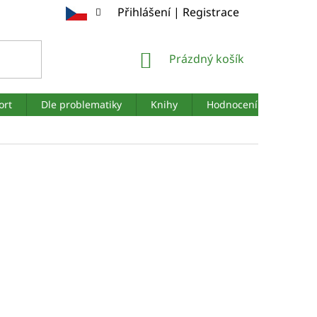
Přihlášení | Registrace
NÁKUPNÍ
Prázdný košík
KOŠÍK
ort
Dle problematiky
Knihy
Hodnocení obchodu