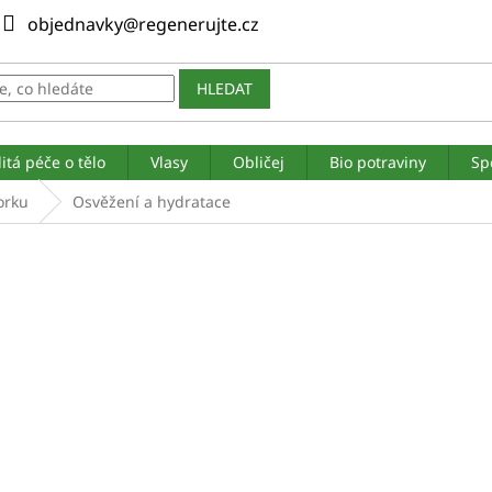
objednavky@regenerujte.cz
HLEDAT
itá péče o tělo
Vlasy
Obličej
Bio potraviny
Sp
orku
Osvěžení a hydratace