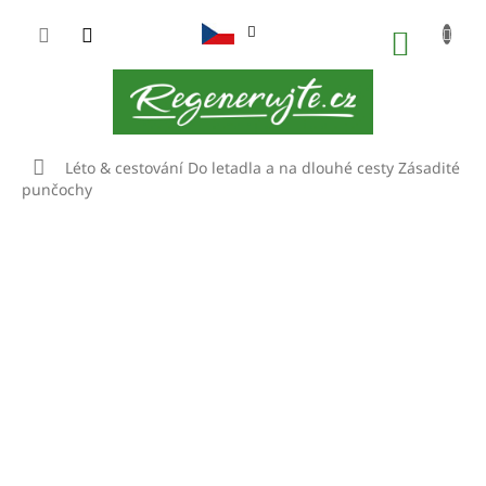
Přejít
na
NÁKUP
obsah
KOŠÍK
Domů
Léto & cestování
Do letadla a na dlouhé cesty
Zásadité
punčochy