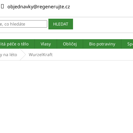
objednavky@regenerujte.cz
HLEDAT
itá péče o tělo
Vlasy
Obličej
Bio potraviny
Sp
y na léto
WurzelKraft