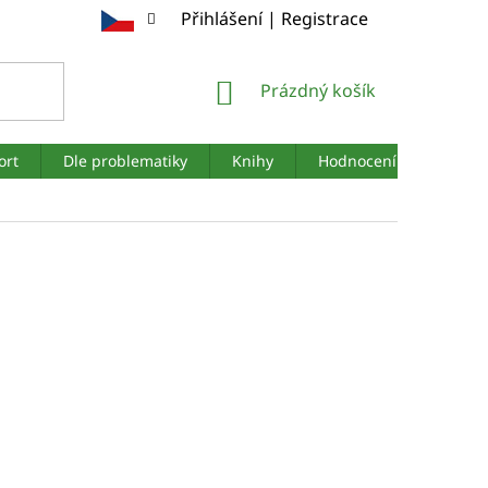
Přihlášení | Registrace
NÁKUPNÍ
Prázdný košík
KOŠÍK
ort
Dle problematiky
Knihy
Hodnocení obchodu