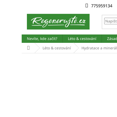
Přejít
775959134
na
obsah
Nevíte, kde začít?
Léto & cestování
Zásad
Domů
Léto & cestování
Hydratace a minerál