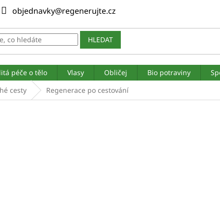
objednavky@regenerujte.cz
HLEDAT
itá péče o tělo
Vlasy
Obličej
Bio potraviny
Sp
hé cesty
Regenerace po cestování