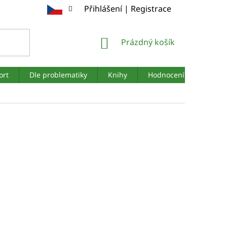
Přihlášení | Registrace
NÁKUPNÍ
Prázdný košík
KOŠÍK
ort
Dle problematiky
Knihy
Hodnocení obchodu