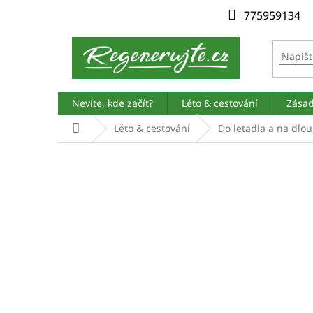
Přejít
775959134
na
obsah
Nevíte, kde začít?
Léto & cestování
Zásad
Domů
Léto & cestování
Do letadla a na dlou